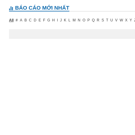
BÁO CÁO MỚI NHẤT
All
#
A
B
C
D
E
F
G
H
I
J
K
L
M
N
O
P
Q
R
S
T
U
V
W
X
Y