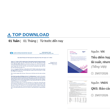
TOP DOWNLOAD
01 Tuần
|
01 Tháng
|
Từ trước đến nay
Nguồn:
VIX
Tiêu điểm họ
lãi suất, nhưn
(Tiếng Việt)
29/07/2026
Nguồn:
VNDS
QNS: Báo cá
29/07/2026